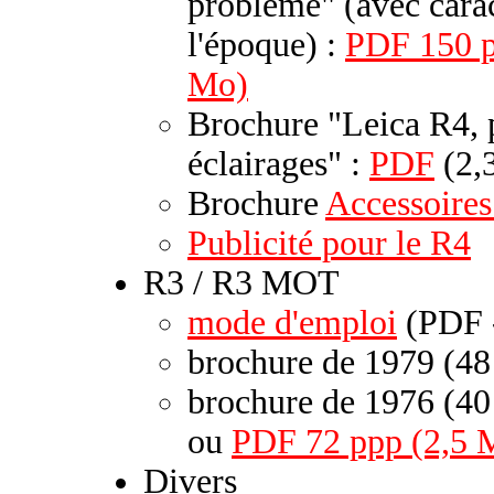
problème" (avec caract
l'époque) :
PDF 150 p
Mo)
Brochure "Leica R4, p
éclairages" :
PDF
(2,
Brochure
Accessoires
Publicité pour le R4
R3 / R3 MOT
mode d'emploi
(PDF 
brochure de 1979 (48
brochure de 1976 (40
ou
PDF 72 ppp (2,5 
Divers