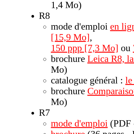
1,4 Mo)
R8
mode d'emploi
en lig
[15,9 Mo]
,
150 ppp [7,3 Mo]
ou
brochure
Leica R8, l
Mo)
catalogue général :
le
brochure
Comparaison
Mo)
R7
mode d'emploi
(PDF 