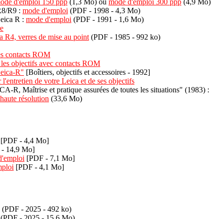
ode d'emploi 150 ppp
(1,3 Mo) ou
mode d'emploi 300 ppp
(4,9 Mo)
8/R9 :
mode d'emploi
(PDF - 1998 - 4,3 Mo)
eica R :
mode d'emploi
(PDF - 1991 - 1,6 Mo)
e
a R4, verres de mise au point
(PDF - 1985 - 992 ko)
les contacts ROM
les objectifs avec contacts ROM
eica-R"
[Boîtiers, objectifs et accessoires - 1992]
l'entretien de votre Leica et de ses objectifs
CA-R, Maîtrise et pratique assurées de toutes les situations" (1983) :
aute résolution
(33,6 Mo)
[PDF - 4,4 Mo]
- 14,9 Mo]
'emploi
[PDF - 7,1 Mo]
ploi
[PDF - 4,1 Mo]
(PDF - 2025 - 492 ko)
(PDF - 2025 - 15,6 Mo)