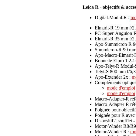
Leica R - objectifs & acce
Digital-Modul-R :
mo
Elmarit-R 19 mm f/2,8
PC-Super-Angulon-R
Elmarit-R 35 mm f/2,
Apo-Summicron-R 90
Summicron-R 90 mm 
Apo-Macro-Elmarit-R
Bonnette Elpro 1:2-1
Apo-Telyt-R Modul-
Telyt-S 800 mm f/6,3
Apo-Extender 2x :
m
Compléments optiqu
mode d'emploi
mode d'emploi
Macro-Adapter-R ré
Macro-Adapter-R réf
Poignée pour objectif
Poignée pour R avec
Dispositif à soufflet 
Motor-Winder R8/R9
Motor-Winder R :
mo