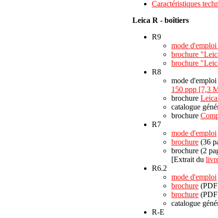
Caractéristiques tech
Leica R - boîtiers
R9
mode d'emploi 
brochure "Lei
brochure "Lei
R8
mode d'emplo
150 ppp [7,3 
brochure
Leica
catalogue géné
brochure
Compa
R7
mode d'emploi
brochure
(36 p
brochure (2 pa
[Extrait du
liv
R6.2
mode d'emploi
brochure
(PDF 
brochure
(PDF 
catalogue géné
R-E