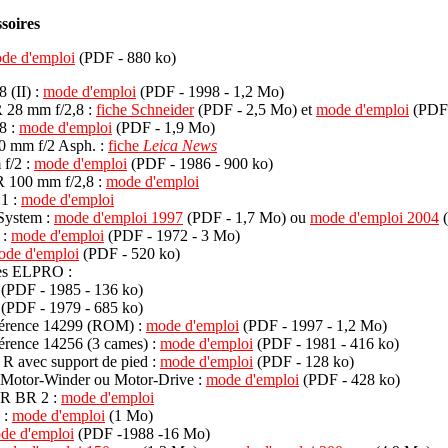
ssoires
de d'emploi
(PDF - 880 ko)
 (II) :
mode d'emploi
(PDF - 1998 - 1,2 Mo)
 28 mm f/2,8 :
fiche Schneider
(PDF - 2,5 Mo) et
mode d'emploi
(PDF 
8 :
mode d'emploi
(PDF - 1,9 Mo)
 mm f/2 Asph. :
fiche
Leica News
f/2 :
mode d'emploi
(PDF - 1986 - 900 ko)
 100 mm f/2,8 :
mode d'emploi
:1 :
mode d'emploi
System :
mode d'emploi 1997
(PDF - 1,7 Mo) ou
mode d'emploi 2004
(
 :
mode d'emploi
(PDF - 1972 - 3 Mo)
ode d'emploi
(PDF - 520 ko)
es ELPRO :
(PDF - 1985 - 136 ko)
(PDF - 1979 - 685 ko)
férence 14299 (ROM) :
mode d'emploi
(PDF - 1997 - 1,2 Mo)
érence 14256 (3 cames) :
mode d'emploi
(PDF - 1981 - 416 ko)
 R avec support de pied :
mode d'emploi
(PDF - 128 ko)
 Motor-Winder ou Motor-Drive :
mode d'emploi
(PDF - 428 ko)
- R BR 2 :
mode d'emploi
 :
mode d'emploi
(1 Mo)
de d'emploi
(PDF -1988 -16 Mo)