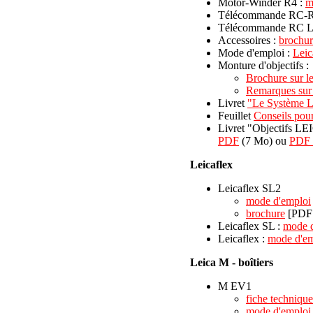
Motor-Winder R4 :
m
Télécommande RC-R
Télécommande RC L
Accessoires :
brochur
Mode d'emploi :
Leic
Monture d'objectifs :
Brochure sur 
Remarques sur 
Livret
"Le Système L
Feuillet
Conseils pour 
Livret "Objectifs LEI
PDF
(7 Mo) ou
PDF h
Leicaflex
Leicaflex SL2
mode d'emploi
brochure
[PDF 
Leicaflex SL :
mode d
Leicaflex :
mode d'em
Leica M - boîtiers
M EV1
fiche technique
mode d'emploi