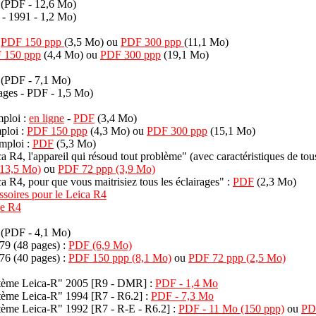
(PDF - 12,6 Mo)
- 1991 - 1,2 Mo)
i
PDF 150 ppp
(3,5 Mo) ou
PDF 300 ppp
(11,1 Mo)
 150 ppp
(4,4 Mo) ou
PDF 300 ppp
(19,1 Mo)
(PDF - 7,1 Mo)
ages - PDF - 1,5 Mo)
ploi :
en ligne
-
PDF
(3,4 Mo)
ploi :
PDF 150 ppp
(4,3 Mo) ou
PDF 300 ppp
(15,1 Mo)
mploi :
PDF
(5,3 Mo)
 R4, l'appareil qui résoud tout problème" (avec caractéristiques de tous 
13,5 Mo)
ou
PDF 72 ppp (3,9 Mo)
 R4, pour que vous maitrisiez tous les éclairages" :
PDF
(2,3 Mo)
soires pour le Leica R4
le R4
(PDF - 4,1 Mo)
79 (48 pages) :
PDF (6,9 Mo)
76 (40 pages) :
PDF 150 ppp (8,1 Mo)
ou
PDF 72 ppp (2,5 Mo)
stème Leica-R" 2005 [R9 - DMR] :
PDF - 1,4 Mo
tème Leica-R" 1994 [R7 - R6.2] :
PDF - 7,3 Mo
tème Leica-R" 1992 [R7 - R-E - R6.2] :
PDF - 11 Mo (150 ppp)
ou
PDF