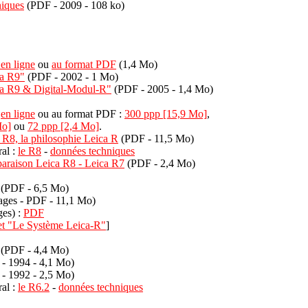
niques
(PDF - 2009 - 108 ko)
en ligne
ou
au format PDF
(1,4 Mo)
ca R9"
(PDF - 2002 - 1 Mo)
ca R9 & Digital-Modul-R"
(PDF - 2005 - 1,4 Mo)
i
en ligne
ou au format PDF :
300 ppp [15,9 Mo]
,
Mo]
ou
72 ppp [2,4 Mo]
.
 R8, la philosophie Leica R
(PDF - 11,5 Mo)
ral :
le R8
-
données techniques
raison Leica R8 - Leica R7
(PDF - 2,4 Mo)
(PDF - 6,5 Mo)
ages - PDF - 11,1 Mo)
ges) :
PDF
ret "Le Système Leica-R"
]
(PDF - 4,4 Mo)
- 1994 - 4,1 Mo)
- 1992 - 2,5 Mo)
ral :
le R6.2
-
données techniques