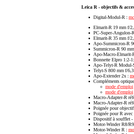
Leica R - objectifs & acce
Digital-Modul-R :
mo
Elmarit-R 19 mm f/2,8
PC-Super-Angulon-R
Elmarit-R 35 mm f/2,
Apo-Summicron-R 90
Summicron-R 90 mm 
Apo-Macro-Elmarit-R
Bonnette Elpro 1:2-1
Apo-Telyt-R Modul-
Telyt-S 800 mm f/6,3
Apo-Extender 2x :
m
Compléments optiqu
mode d'emploi
mode d'emploi
Macro-Adapter-R ré
Macro-Adapter-R réf
Poignée pour objectif
Poignée pour R avec
Dispositif à soufflet 
Motor-Winder R8/R9
Motor-Winder R :
mo