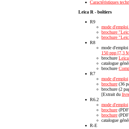
Caractéristiques tech
Leica R - boîtiers
R9
mode d'emploi 
brochure "Lei
brochure "Lei
R8
mode d'emplo
150 ppp [7,3 
brochure
Leica
catalogue géné
brochure
Compa
R7
mode d'emploi
brochure
(36 p
brochure (2 pa
[Extrait du
liv
R6.2
mode d'emploi
brochure
(PDF 
brochure
(PDF 
catalogue géné
R-E