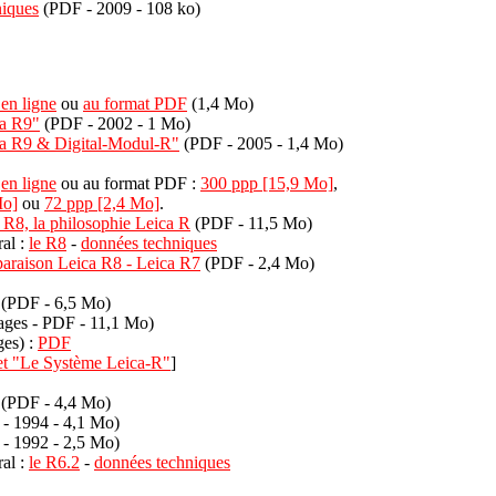
niques
(PDF - 2009 - 108 ko)
en ligne
ou
au format PDF
(1,4 Mo)
ca R9"
(PDF - 2002 - 1 Mo)
ca R9 & Digital-Modul-R"
(PDF - 2005 - 1,4 Mo)
i
en ligne
ou au format PDF :
300 ppp [15,9 Mo]
,
Mo]
ou
72 ppp [2,4 Mo]
.
 R8, la philosophie Leica R
(PDF - 11,5 Mo)
ral :
le R8
-
données techniques
raison Leica R8 - Leica R7
(PDF - 2,4 Mo)
(PDF - 6,5 Mo)
ages - PDF - 11,1 Mo)
ges) :
PDF
ret "Le Système Leica-R"
]
(PDF - 4,4 Mo)
- 1994 - 4,1 Mo)
- 1992 - 2,5 Mo)
ral :
le R6.2
-
données techniques