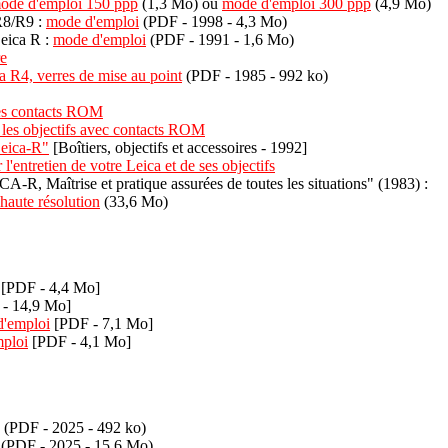
ode d'emploi 150 ppp
(1,3 Mo) ou
mode d'emploi 300 ppp
(4,9 Mo)
8/R9 :
mode d'emploi
(PDF - 1998 - 4,3 Mo)
eica R :
mode d'emploi
(PDF - 1991 - 1,6 Mo)
e
a R4, verres de mise au point
(PDF - 1985 - 992 ko)
les contacts ROM
les objectifs avec contacts ROM
eica-R"
[Boîtiers, objectifs et accessoires - 1992]
l'entretien de votre Leica et de ses objectifs
CA-R, Maîtrise et pratique assurées de toutes les situations" (1983) :
aute résolution
(33,6 Mo)
[PDF - 4,4 Mo]
- 14,9 Mo]
'emploi
[PDF - 7,1 Mo]
ploi
[PDF - 4,1 Mo]
(PDF - 2025 - 492 ko)
(PDF - 2025 - 15,6 Mo)