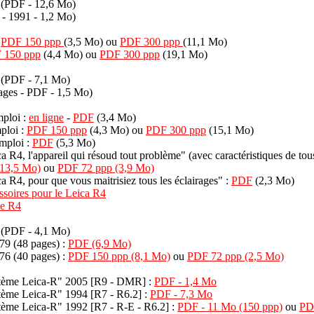
(PDF - 12,6 Mo)
- 1991 - 1,2 Mo)
i
PDF 150 ppp
(3,5 Mo) ou
PDF 300 ppp
(11,1 Mo)
 150 ppp
(4,4 Mo) ou
PDF 300 ppp
(19,1 Mo)
(PDF - 7,1 Mo)
ages - PDF - 1,5 Mo)
ploi :
en ligne
-
PDF
(3,4 Mo)
ploi :
PDF 150 ppp
(4,3 Mo) ou
PDF 300 ppp
(15,1 Mo)
mploi :
PDF
(5,3 Mo)
 R4, l'appareil qui résoud tout problème" (avec caractéristiques de tous 
13,5 Mo)
ou
PDF 72 ppp (3,9 Mo)
 R4, pour que vous maitrisiez tous les éclairages" :
PDF
(2,3 Mo)
soires pour le Leica R4
le R4
(PDF - 4,1 Mo)
79 (48 pages) :
PDF (6,9 Mo)
76 (40 pages) :
PDF 150 ppp (8,1 Mo)
ou
PDF 72 ppp (2,5 Mo)
stème Leica-R" 2005 [R9 - DMR] :
PDF - 1,4 Mo
tème Leica-R" 1994 [R7 - R6.2] :
PDF - 7,3 Mo
tème Leica-R" 1992 [R7 - R-E - R6.2] :
PDF - 11 Mo (150 ppp)
ou
PDF