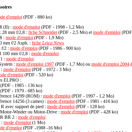
ssoires
de d'emploi
(PDF - 880 ko)
 (II) :
mode d'emploi
(PDF - 1998 - 1,2 Mo)
 28 mm f/2,8 :
fiche Schneider
(PDF - 2,5 Mo) et
mode d'emploi
(PDF 
8 :
mode d'emploi
(PDF - 1,9 Mo)
 mm f/2 Asph. :
fiche
Leica News
f/2 :
mode d'emploi
(PDF - 1986 - 900 ko)
 100 mm f/2,8 :
mode d'emploi
:1 :
mode d'emploi
System :
mode d'emploi 1997
(PDF - 1,7 Mo) ou
mode d'emploi 2004
(
 :
mode d'emploi
(PDF - 1972 - 3 Mo)
ode d'emploi
(PDF - 520 ko)
es ELPRO :
(PDF - 1985 - 136 ko)
(PDF - 1979 - 685 ko)
férence 14299 (ROM) :
mode d'emploi
(PDF - 1997 - 1,2 Mo)
érence 14256 (3 cames) :
mode d'emploi
(PDF - 1981 - 416 ko)
 R avec support de pied :
mode d'emploi
(PDF - 128 ko)
 Motor-Winder ou Motor-Drive :
mode d'emploi
(PDF - 428 ko)
- R BR 2 :
mode d'emploi
 :
mode d'emploi
(1 Mo)
de d'emploi
(PDF -1988 -16 Mo)