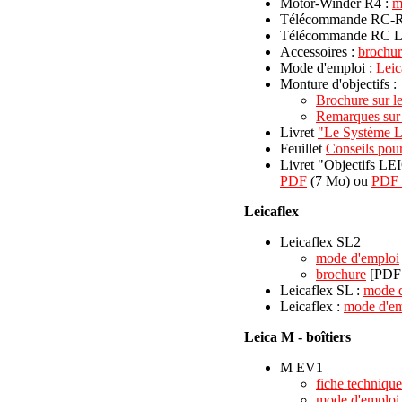
Motor-Winder R4 :
m
Télécommande RC-R
Télécommande RC L
Accessoires :
brochur
Mode d'emploi :
Leic
Monture d'objectifs :
Brochure sur 
Remarques sur 
Livret
"Le Système L
Feuillet
Conseils pour 
Livret "Objectifs LEI
PDF
(7 Mo) ou
PDF h
Leicaflex
Leicaflex SL2
mode d'emploi
brochure
[PDF 
Leicaflex SL :
mode d
Leicaflex :
mode d'em
Leica M - boîtiers
M EV1
fiche technique
mode d'emploi