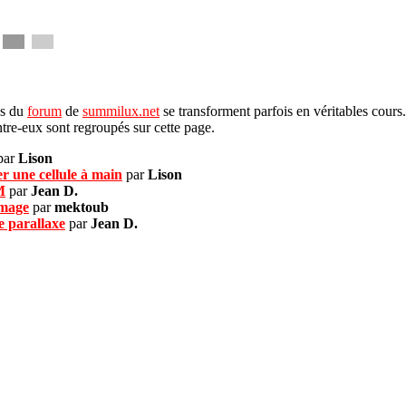
es du
forum
de
summilux.net
se transforment parfois en véritables cours
entre-eux sont regroupés sur cette page.
par
Lison
r une cellule à main
par
Lison
M
par
Jean D.
image
par
mektoub
e parallaxe
par
Jean D.