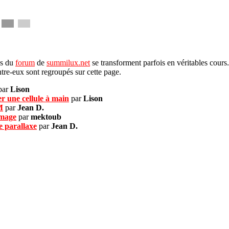
es du
forum
de
summilux.net
se transforment parfois en véritables cours
entre-eux sont regroupés sur cette page.
par
Lison
r une cellule à main
par
Lison
M
par
Jean D.
image
par
mektoub
e parallaxe
par
Jean D.