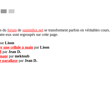
es du
forum
de
summilux.net
se transforment parfois en véritables cours
entre-eux sont regroupés sur cette page.
par
Lison
r une cellule à main
par
Lison
M
par
Jean D.
image
par
mektoub
e parallaxe
par
Jean D.