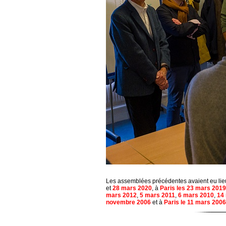
Les assemblées précédentes avaient eu li
et
28 mars 2020
, à
Paris les 23 mars 2019
mars 2012
,
5 mars 2011
,
6 mars 2010
,
14
novembre 2006
et à
Paris le 11 mars 2006