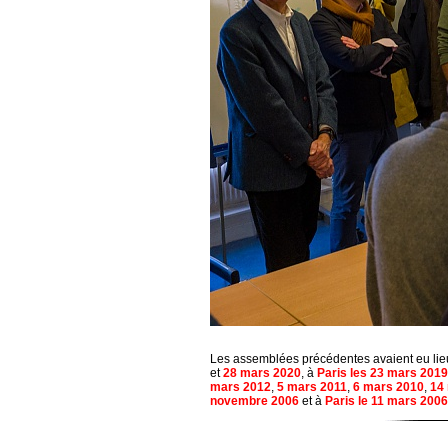
Les assemblées précédentes avaient eu li
et
28 mars 2020
, à
Paris les 23 mars 2019
mars 2012
,
5 mars 2011
,
6 mars 2010
,
14
novembre 2006
et à
Paris le 11 mars 2006