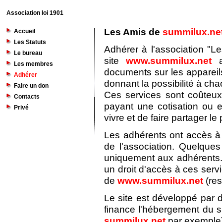
Association loi 1901
Les Amis de
summilux.ne
Accueil
Les Statuts
Adhérer à l'association "L
Le bureau
site
www.summilux.net
a
Les membres
documents sur les appareil
Adhérer
donnant la possibilité à ch
Faire un don
Ces services sont coûteu
Contacts
payant une cotisation ou 
Privé
vivre et de faire partager le p
Les adhérents ont accès à 
de l'association. Quelque
uniquement aux adhérents.
un droit d'accès à ces serv
de
www.summilux.net
(res
Le site est développé par d
finance l'hébergement du si
summilux.net
par exemple)