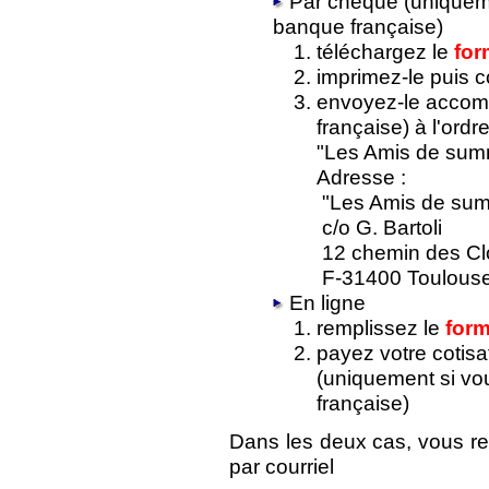
Par chèque (uniquem
banque française)
téléchargez le
for
imprimez-le puis 
envoyez-le accom
française) à l'ordr
"Les Amis de summ
Adresse :
"Les Amis de sum
c/o G. Bartoli
12 chemin des Cl
F-31400 Toulous
En ligne
remplissez le
form
payez votre cotisa
(uniquement si v
française)
Dans les deux cas, vous re
par courriel