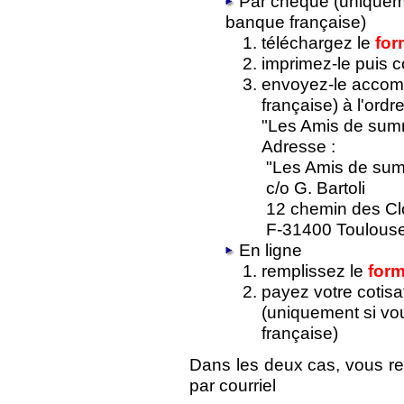
Par chèque (uniquem
banque française)
téléchargez le
for
imprimez-le puis 
envoyez-le accom
française) à l'ordr
"Les Amis de summ
Adresse :
"Les Amis de sum
c/o G. Bartoli
12 chemin des Cl
F-31400 Toulous
En ligne
remplissez le
form
payez votre cotisa
(uniquement si v
française)
Dans les deux cas, vous re
par courriel