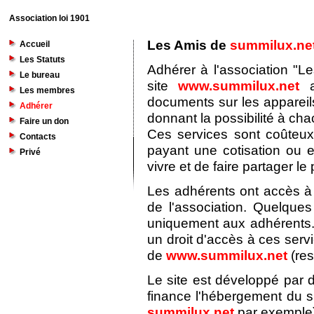
Association loi 1901
Les Amis de
summilux.ne
Accueil
Les Statuts
Adhérer à l'association "L
Le bureau
site
www.summilux.net
a
Les membres
documents sur les appareil
Adhérer
donnant la possibilité à ch
Faire un don
Ces services sont coûteu
Contacts
payant une cotisation ou 
Privé
vivre et de faire partager le p
Les adhérents ont accès à 
de l'association. Quelque
uniquement aux adhérents.
un droit d'accès à ces serv
de
www.summilux.net
(res
Le site est développé par d
finance l'hébergement du si
summilux.net
par exemple)