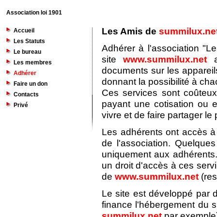
Association loi 1901
Les Amis de
summilux.ne
Accueil
Les Statuts
Adhérer à l'association "L
Le bureau
site
www.summilux.net
a
Les membres
documents sur les appareil
Adhérer
donnant la possibilité à ch
Faire un don
Ces services sont coûteu
Contacts
payant une cotisation ou 
Privé
vivre et de faire partager le p
Les adhérents ont accès à 
de l'association. Quelque
uniquement aux adhérents.
un droit d'accès à ces serv
de
www.summilux.net
(res
Le site est développé par d
finance l'hébergement du si
summilux.net
par exemple)