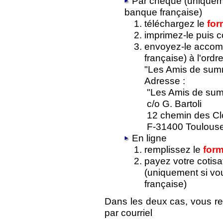
Par chèque (uniquem
banque française)
téléchargez le
for
imprimez-le puis 
envoyez-le accom
française) à l'ordr
"Les Amis de summ
Adresse :
"Les Amis de sum
c/o G. Bartoli
12 chemin des Cl
F-31400 Toulous
En ligne
remplissez le
form
payez votre cotisa
(uniquement si v
française)
Dans les deux cas, vous re
par courriel