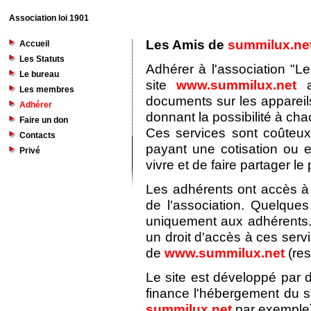
Association loi 1901
Les Amis de
summilux.ne
Accueil
Les Statuts
Adhérer à l'association "L
Le bureau
site
www.summilux.net
a
Les membres
documents sur les appareil
Adhérer
donnant la possibilité à ch
Faire un don
Ces services sont coûteu
Contacts
payant une cotisation ou 
Privé
vivre et de faire partager le p
Les adhérents ont accès à 
de l'association. Quelque
uniquement aux adhérents.
un droit d'accès à ces serv
de
www.summilux.net
(res
Le site est développé par d
finance l'hébergement du si
summilux.net
par exemple)