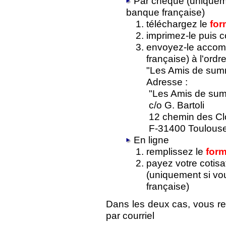
Par chèque (uniquem
banque française)
téléchargez le
for
imprimez-le puis 
envoyez-le accom
française) à l'ordr
"Les Amis de summ
Adresse :
"Les Amis de sum
c/o G. Bartoli
12 chemin des Cl
F-31400 Toulous
En ligne
remplissez le
form
payez votre cotisa
(uniquement si v
française)
Dans les deux cas, vous re
par courriel