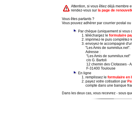
Attention, si vous êtiez déjà membre 
rendez-vous sur
la page de renouvel
Vous êtes partants ?
Vous pouvez adhérer par courrier postal ou 
Par chèque (uniquement si vous 
téléchargez le
formulaire pa
imprimez-le puis complétez-l
envoyez-le accompagné d'un 
"Les Amis de summilux.net".
Adresse :
"Les Amis de summilux.net"
c/o G. Bartoli
12 chemin des Clotasses - A
F-31400 Toulouse
En ligne
remplissez le
formulaire en 
payez votre cotisation par
Pa
compte dans une banque fra
Dans les deux cas, vous recevrez - sous que