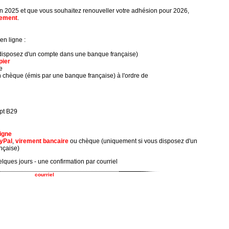
en 2025 et que vous souhaitez renouveller votre adhésion pour 2026,
lement
.
en ligne :
disposez d'un compte dans une banque française)
pier
e
chèque (émis par une banque française) à l'ordre de
pt B29
ligne
yPal
,
virement bancaire
ou chèque (uniquement si vous disposez d'un
nçaise)
lques jours - une confirmation par courriel
courriel