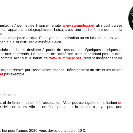
milux.net" permet de financer le site
www.summilux.net
afin qu'il puisse
es appareils photographiques Leica, avec une partie forum donnant la
s.
e et en espace disque. En payant une cotisation ou en faisant un don, vous
er le plaisir d'utiliser le matériel Leica.
iale du forum, destinée à parler de l'association. Quelques rubriques et
nt aux adhérents. Le montant de l'adhésion n'est cependant pas un droit
 compte actif sur le forum de
www.summilux.net
(restant indépendant de
argent récolté par l'association finance l'hébergement du site et les autres
et
par exemple).
nfaiteurs.
s et de l'intérêt accordé à l'association. Vous pouvez également effectuer
un
née civile en cours. Afin de ne léser personne, la somme à payer pour une
hui pour l'année 2026, vous devez donc régler 10 €.