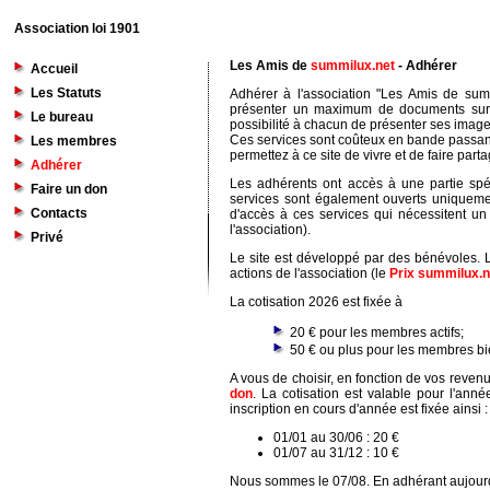
Association loi 1901
Les Amis de
summilux.net
- Adhérer
Accueil
Les Statuts
Adhérer à l'association "Les Amis de sum
présenter un maximum de documents sur l
Le bureau
possibilité à chacun de présenter ses image
Ces services sont coûteux en bande passant
Les membres
permettez à ce site de vivre et de faire partag
Adhérer
Les adhérents ont accès à une partie spéc
Faire un don
services sont également ouverts uniqueme
Contacts
d'accès à ces services qui nécessitent un
l'association).
Privé
Le site est développé par des bénévoles. L'
actions de l'association (le
Prix summilux.n
La cotisation 2026 est fixée à
20 € pour les membres actifs;
50 € ou plus pour les membres bie
A vous de choisir, en fonction de vos revenu
don
. La cotisation est valable pour l'an
inscription en cours d'année est fixée ainsi :
01/01 au 30/06 : 20 €
01/07 au 31/12 : 10 €
Nous sommes le 07/08. En adhérant aujourd'