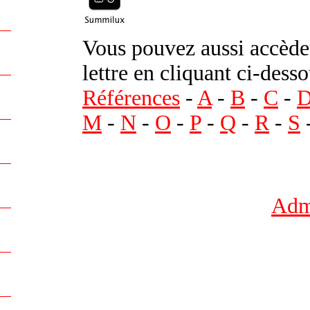
Vous pouvez aussi accèder
lettre en cliquant ci-desso
Références
-
A
-
B
-
C
-
M
-
N
-
O
-
P
-
Q
-
R
-
S
Admi