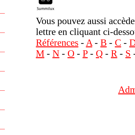
Vous pouvez aussi accèder
lettre en cliquant ci-desso
Références
-
A
-
B
-
C
-
M
-
N
-
O
-
P
-
Q
-
R
-
S
Admi