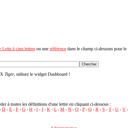
 Leitz à cinq lettres
ou une
référence
dans le champ ci-dessous pour le 
S X
Tiger
, utilisez le widget Dashboard !
r à toutes les définitions d'une lettre en cliquant ci-dessous :
-
D
-
E
-
F
-
G
-
H
-
I
-
J
-
K
-
L
-
M
-
N
-
O
-
P
-
Q
-
R
-
S
-
T
-
U
-
V