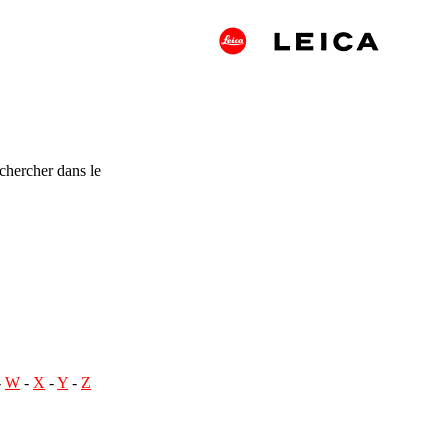
chercher dans le
-
W
-
X
-
Y
-
Z