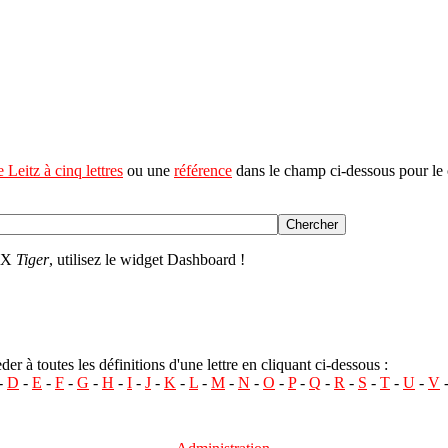
 Leitz à cinq lettres
ou une
référence
dans le champ ci-dessous pour le 
S X
Tiger
, utilisez le widget Dashboard !
r à toutes les définitions d'une lettre en cliquant ci-dessous :
-
D
-
E
-
F
-
G
-
H
-
I
-
J
-
K
-
L
-
M
-
N
-
O
-
P
-
Q
-
R
-
S
-
T
-
U
-
V