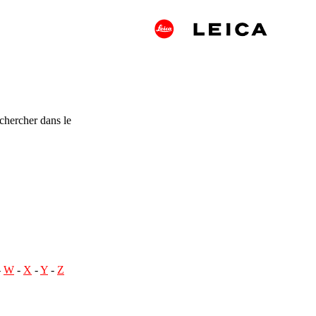
chercher dans le
-
W
-
X
-
Y
-
Z