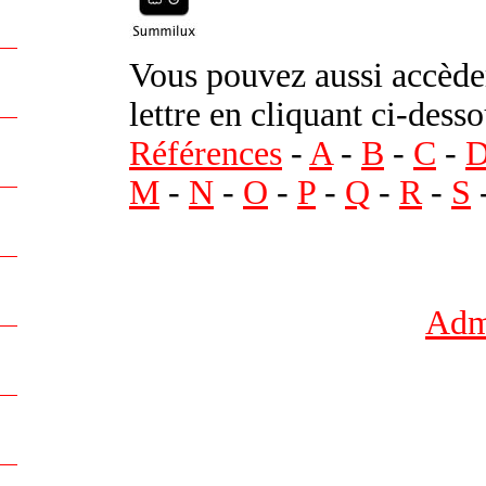
Vous pouvez aussi accèder
lettre en cliquant ci-desso
Références
-
A
-
B
-
C
-
M
-
N
-
O
-
P
-
Q
-
R
-
S
Admi